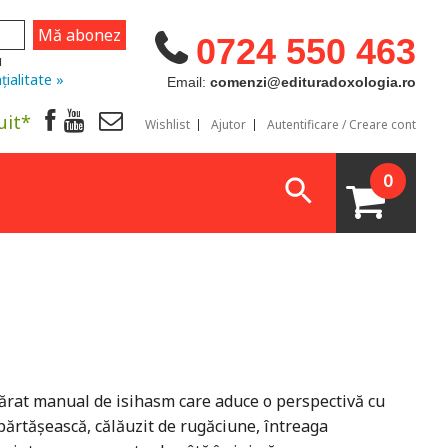
0724 550 463
u
țialitate »
Email:
comenzi@edituradoxologia.ro
uit*
Wishlist
Ajutor
Autentificare / Creare cont
0
evărat manual de isihasm care aduce o perspectivă cu
părtășească, călăuzit de rugăciune, întreaga