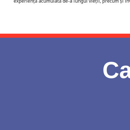
experiență acumulată de-a lungul vieții, precum și în
Ca