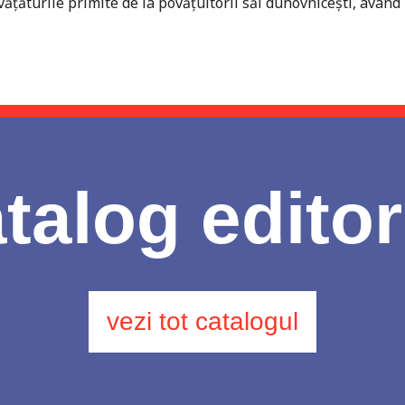
vățăturile primite de la povățuitorii săi duhovnicești, avâ
talog editor
vezi tot catalogul