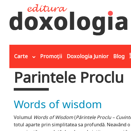
Mergi la conţinutul principal
Carte
Promoții
Doxologia Junior
Blog
Parintele Proclu
Eşti aici
Words of wisdom
Volumul
Words of Wisdom
(
Părintele Proclu – Cuvint
totul aparte prin simplitatea sa profundă. Neavând o 