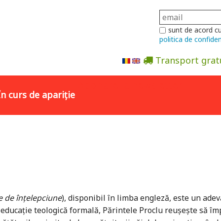
sunt de acord c
politica de confiden
Transport grat
Abonare la newsletter
În curs de apariție
e de înțelepciune
), disponibil în limba engleză, este un ad
educație teologică formală, Părintele Proclu reușește să îm