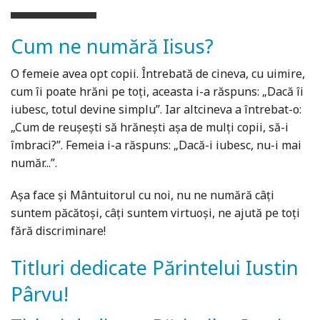
Cum ne numără Iisus?
O femeie avea opt copii. Întrebată de cineva, cu uimire,
cum îi poate hrăni pe toți, aceasta i-a răspuns: „Dacă îi
iubesc, totul devine simplu”. Iar altcineva a întrebat-o:
„Cum de reușești să hrănești așa de mulți copii, să-i
îmbraci?”. Femeia i-a răspuns: „Dacă-i iubesc, nu-i mai
număr...”.
Așa face și Mântuitorul cu noi, nu ne numără câți
suntem păcătoși, câți suntem virtuoși, ne ajută pe toți
fără discriminare!
Titluri dedicate Părintelui Iustin
Pârvu!