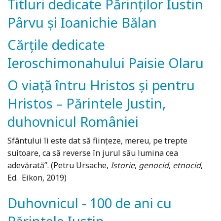
Titluri dedicate Părinților Iustin
Pârvu și Ioanichie Bălan
Cărțile dedicate
Ieroschimonahului Paisie Olaru
O viață întru Hristos și pentru
Hristos – Părintele Justin,
duhovnicul României
Sfântului îi este dat să ființeze, mereu, pe trepte
suitoare, ca să reverse în jurul său lumina cea
adevărată”. (Petru Ursache,
Istorie
,
genocid
,
etnocid
,
Ed. Eikon, 2019)
Duhovnicul - 100 de ani cu