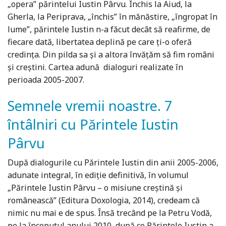
„opera” părintelui Iustin Pârvu. Închis la Aiud, la
Gherla, la Periprava, „închis” în mănăstire, „îngropat în
lume”, părintele Iustin n-a făcut decât să reafirme, de
fiecare dată, libertatea deplină pe care ţi-o oferă
credinţa. Din pilda sa şi a altora învăţăm să fim români
şi creştini. Cartea adună dialoguri realizate în
perioada 2005-2007.
Semnele vremii noastre. 7
întâlniri cu Părintele Iustin
Pârvu
După dialogurile cu Părintele Iustin din anii 2005-2006,
adunate integral, în ediție definitivă, în volumul
„Părintele Iustin Pârvu – o misiune creștină și
românească” (Editura Doxologia, 2014), credeam că
nimic nu mai e de spus. Însă trecând pe la Petru Vodă,
pe la începutul anului 2010, după ce Părintele Iustin a