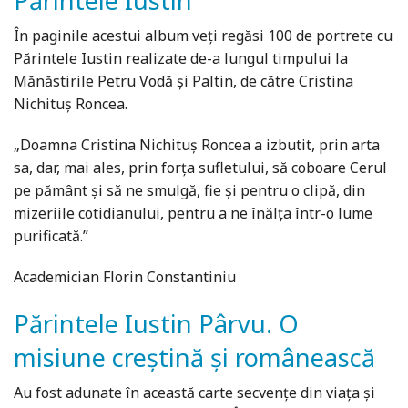
Părintele Iustin
În paginile acestui album veți regăsi 100 de portrete cu
Părintele Iustin realizate de-a lungul timpului la
Mănăstirile Petru Vodă și Paltin, de către Cristina
Nichituș Roncea.
„Doamna Cristina Nichituș Roncea a izbutit, prin arta
sa, dar, mai ales, prin forța sufletului, să coboare Cerul
pe pământ și să ne smulgă, fie și pentru o clipă, din
mizeriile cotidianului, pentru a ne înălța într-o lume
purificată.”
Academician Florin Constantiniu
Părintele Iustin Pârvu. O
misiune creştină şi românească
Au fost adunate în această carte secvenţe din viaţa şi