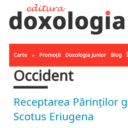
Mergi la conţinutul principal
Carte
Promoții
Doxologia Junior
Blog
Occident
Eşti aici
Receptarea Părinților gr
Scotus Eriugena