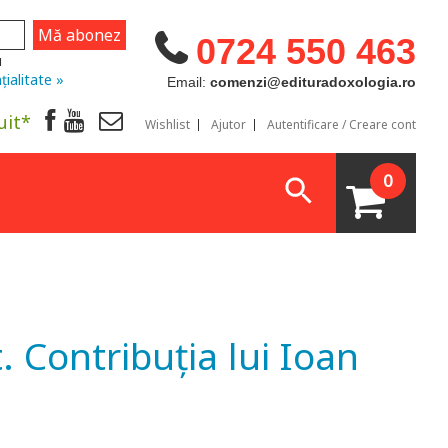
0724 550 463
u
țialitate »
Email:
comenzi@edituradoxologia.ro
uit*
Wishlist
Ajutor
Autentificare / Creare cont
0
. Contribuția lui Ioan