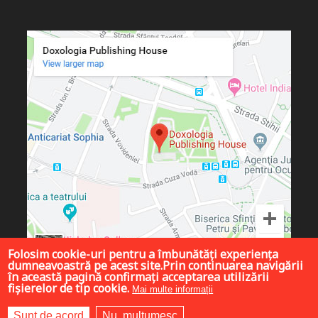
Folosim cookie-uri pentru a îmbunătăți experiența
dumneavoastră pe acest site.Prin continuarea navigării
în această pagină confirmați acceptarea utilizării
fișierelor de tip cookie.
Mai multe informații
Sunt de acord
Nu, mulțumesc