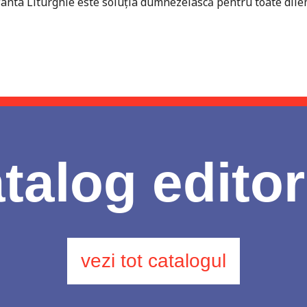
Sfânta Liturghie este soluția dumnezeiască pentru toate dilem
talog editor
vezi tot catalogul