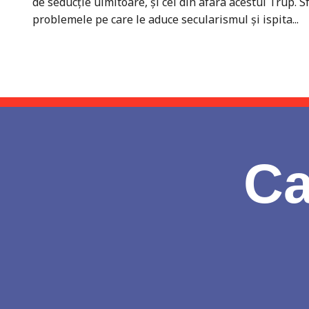
de seducție uimitoare, și cei din afara acestui Trup. 
problemele pe care le aduce secularismul și ispita...
Ca