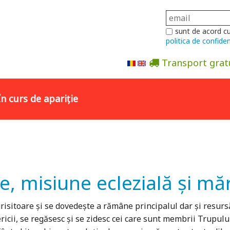
sunt de acord c
politica de confiden
Transport grat
Abonare la newsletter
În curs de apariție
ă
 misiune eclezială și măr
toare și se dovedește a rămâne principalul dar și resursă 
ericii, se regăsesc și se zidesc cei care sunt membrii Trupulu