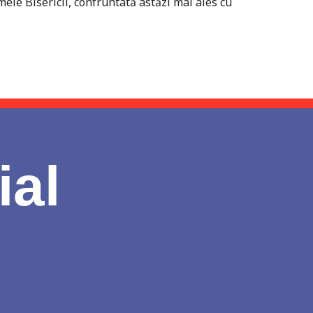
ele Bisericii, confruntată astăzi mai ales cu
ial