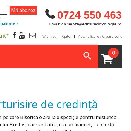
0724 550 463
u
țialitate »
Email:
comenzi@edituradoxologia.ro
uit*
Wishlist
Ajutor
Autentificare / Creare cont
0
turisire de credință
pe care Biserica o are la dispoziție pentru misiunea
i lui Hristos, dar sunt atrași ca un magnet, cu o forță