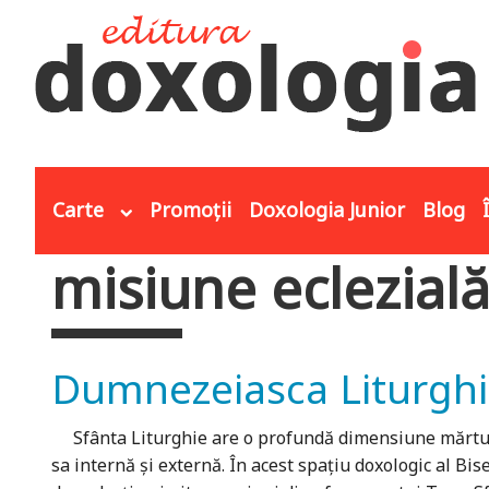
Mergi la conţinutul principal
Carte
Promoții
Doxologia Junior
Blog
misiune eclezial
Eşti aici
Dumnezeiasca Liturghie,
Sfânta Liturghie are o profundă dimensiune mărturisi
sa internă și externă. În acest spațiu doxologic al Bis