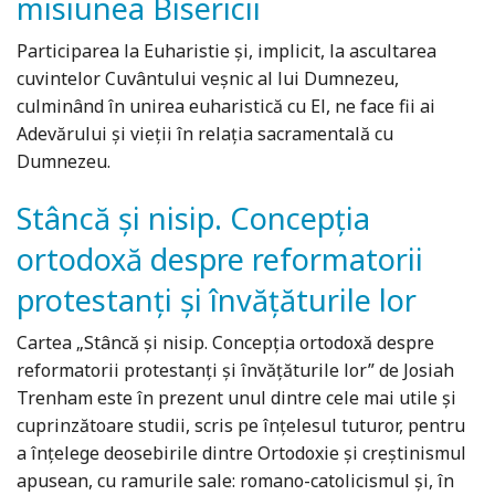
misiunea Bisericii
Participarea la Euharistie şi, implicit, la ascultarea
cuvintelor Cuvântului veşnic al lui Dumnezeu,
culminând în unirea euharistică cu El, ne face fii ai
Adevărului şi vieţii în relaţia sacramentală cu
Dumnezeu.
Stâncă şi nisip. Concepţia
ortodoxă despre reformatorii
protestanţi şi învăţăturile lor
Cartea „Stâncă şi nisip. Concepţia ortodoxă despre
reformatorii protestanţi şi învăţăturile lor” de Josiah
Trenham este în prezent unul dintre cele mai utile şi
cuprinzătoare studii, scris pe înţelesul tuturor, pentru
a înţelege deosebirile dintre Ortodoxie şi creştinismul
apusean, cu ramurile sale: romano-catolicismul şi, în