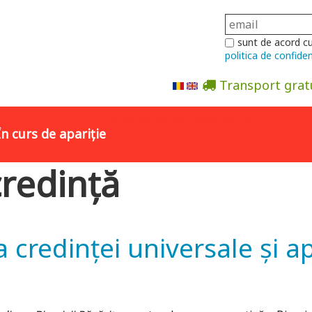
sunt de acord c
politica de confiden
Transport grat
Abonare la newsletter
În curs de apariție
credință
credinţei universale şi apo