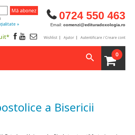
0724 550 463
u
țialitate »
Email:
comenzi@edituradoxologia.ro
uit*
Wishlist
Ajutor
Autentificare / Creare cont
0
stolice a Bisericii