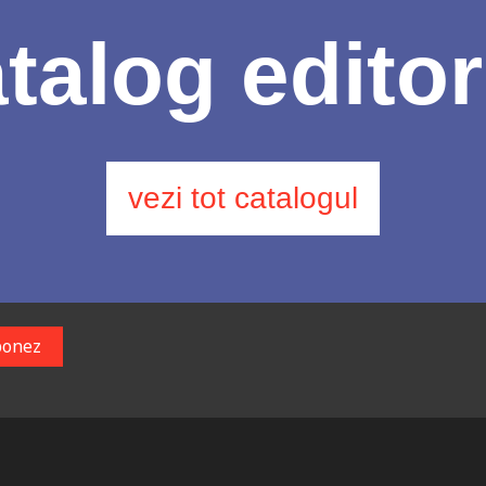
talog editor
vezi tot catalogul