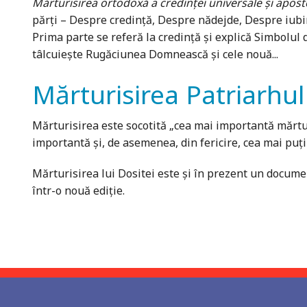
Mărturisirea ortodoxă a credinţei universale şi aposto
părţi – Despre credinţă, Despre nădejde, Despre iubire
Prima parte se referă la credinţă şi explică Simbolul d
tâlcuieşte Rugăciunea Domnească şi cele nouă...
Mărturisirea Patriarhul
Mărturisirea este socotită „cea mai importantă mărtur
importantă şi, de asemenea, din fericire, cea mai puţi
Mărturisirea lui Dositei este şi în prezent un documen
într-o nouă ediţie.