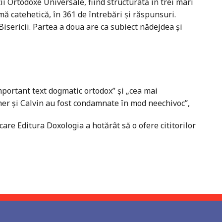
ii Ortodoxe Universale, fiind structurată în trei mari
mă catehetică, în 361 de întrebări şi răspunsuri.
Bisericii. Partea a doua are ca subiect nădejdea şi
mportant text dogmatic ortodox” şi „cea mai
uther şi Calvin au fost condamnate în mod neechivoc”,
are Editura Doxologia a hotărât să o ofere cititorilor