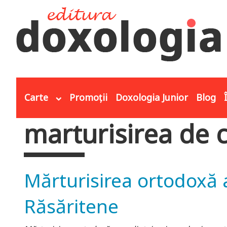
Mergi la conţinutul principal
Carte
Promoții
Doxologia Junior
Blog
marturisirea de 
Eşti aici
Mărturisirea ortodoxă a 
Răsăritene