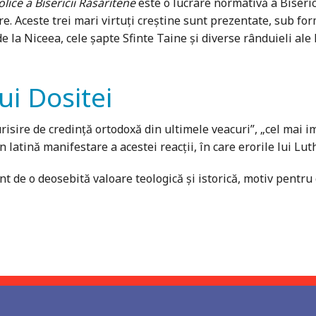
lice a Bisericii Răsăritene
este o lucrare normativă a Biseric
. Aceste trei mari virtuţi creştine sunt prezentate, sub for
e la Niceea, cele şapte Sfinte Taine şi diverse rânduieli ale 
ui Dositei
isire de credinţă ortodoxă din ultimele veacuri”, „cel mai i
n latină manifestare a acestei reacţii, în care erorile lui L
t de o deosebită valoare teologică şi istorică, motiv pentru c