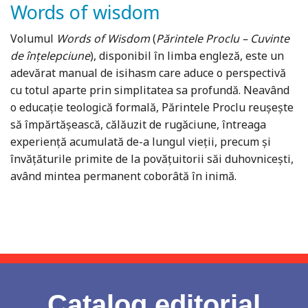
Words of wisdom
Volumul
Words of Wisdom
(
Părintele Proclu – Cuvinte
de înțelepciune
), disponibil în limba engleză, este un
adevărat manual de isihasm care aduce o perspectivă
cu totul aparte prin simplitatea sa profundă. Neavând
o educație teologică formală, Părintele Proclu reușește
să împărtășească, călăuzit de rugăciune, întreaga
experiență acumulată de-a lungul vieții, precum și
învățăturile primite de la povățuitorii săi duhovnicești,
având mintea permanent coborâtă în inimă.
Catalog editorial