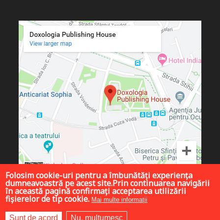
Folosim cookie-uri pentru a îmbunătăți experiența
dumneavoastră pe acest site.Prin continuarea navigării
în această pagină confirmați acceptarea utilizării
fișierelor de tip cookie.
Mai multe informații
Sunt de acord
Nu, mulțumesc