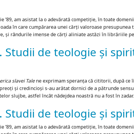
e ’89, am asistat la o adevărată competiție, în toate domenii
erioada în care cumpărarea unei cărți valoroase presupunea t
i rându­rile imense de cărți aliniate astăzi în librăriile pe 
. Studii de teologie și spiri
erica slavei Tale
ne exprimam speranța că cititorii, după ce î
preoți și credincioși s-au arătat dornici de a pătrunde sensur
telor slujbe, astfel încât nădejdea noastră nu a fost în zadar.
. Studii de teologie și spirit
e ’89, am asistat la o adevărată competiție, în toate domenii