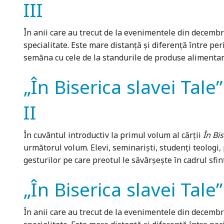
III
În anii care au trecut de la evenimentele din decembri
specialitate. Este mare distanță și diferență între p
semăna cu cele de la standurile de produse alimentare, ș
„În Biserica slavei Tale”
II
În cuvântul introductiv la primul volum al cărții
În
Bis
următorul volum. Elevi, semi­nariști, studenți teologi, 
gesturilor pe care preotul le săvârșește în cadrul sfin
„În Biserica slavei Tale”
În anii care au trecut de la evenimentele din decembri