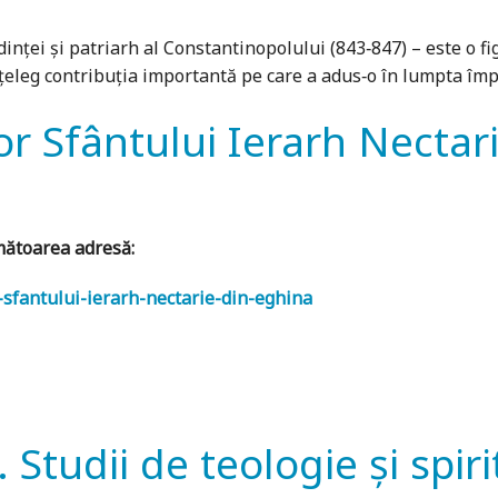
inţei şi patriarh al Constantinopolului (843‐847) – este o fi
nţeleg contribuţia importantă pe care a adus‐o în lumpta împ
r Sfântului Ierarh Nectari
rmătoarea adresă:
-sfantului-ierarh-nectarie-din-eghina
. Studii de teologie și spiri