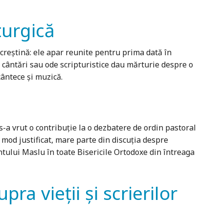
turgică
creștină: ele apar reunite pentru prima dată în
e cântări sau ode scripturistice dau mărturie despre o
cântece și muzică.
l s-a vrut o contribuţie la o dezbatere de ordin pastoral
 mod justificat, mare parte din discuţia despre
ntului Maslu în toate Bisericile Ortodoxe din întreaga
a vieţii şi scrierilor