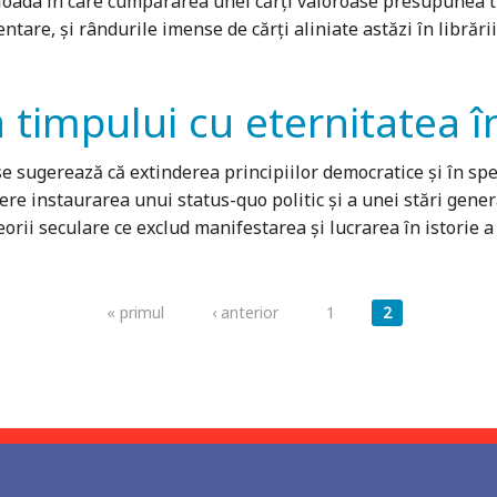
erioada în care cumpărarea unei cărți valoroase presupunea t
are, și rându­rile imense de cărți aliniate astăzi în librării
 timpului cu eternitatea în
 se sugerează că extinderea principiilor democratice şi în spec
ere instaurarea unui status-quo politic şi a unei stări gener
 teorii seculare ce exclud manifestarea şi lucrarea în istorie
« primul
‹ anterior
1
2