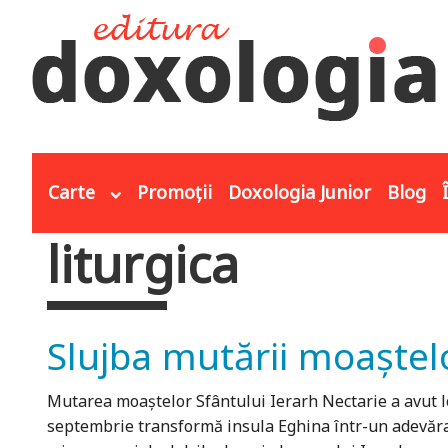
Mergi la conţinutul principal
Carte
Promoții
Doxologia Junior
Blog
liturgica
Eşti aici
Slujba mutării moaștelo
Mutarea moaştelor Sfântului Ierarh Nectarie a avut lo
septembrie transformă insula Eghina într-un adevărat s