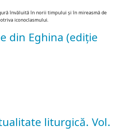
gură învăluită în norii timpului şi în mireasmă de
otriva iconoclasmului.
e din Eghina (ediție
tualitate liturgică. Vol.