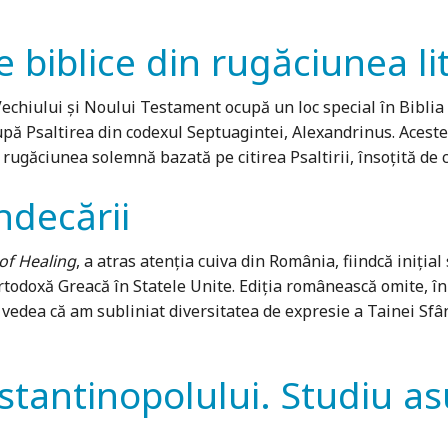
e biblice din rugăciunea li
chiului și Noului Testament ocupă un loc special în Biblia 
după Psaltirea din codexul Septuagintei, Alexandrinus. Acest
 rugăciunea solemnă bazată pe citirea Psaltirii, însoţită de 
ndecării
of Healing
, a atras atenţia cuiva din România, fiindcă iniţia
rtodoxă Greacă în Statele Unite. Ediţia românească omite, în
 vedea că am subliniat diversitatea de expresie a Tainei Sfâ
antinopolului. Studiu asupr