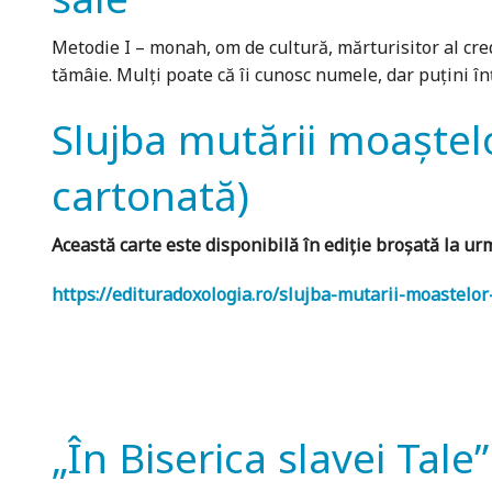
Metodie I – monah, om de cultură, mărturisitor al cred
tămâie. Mulţi poate că îi cunosc numele, dar puţini î
Slujba mutării moaștelo
cartonată)
Această carte este disponibilă în ediție broșată la u
https://edituradoxologia.ro/slujba-mutarii-moastelor
„În Biserica slavei Tale”