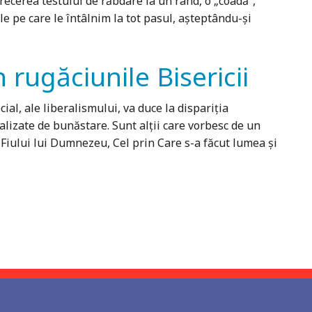
recerea testului de răbdare la un rând, o „coadă”,
le pe care le întâlnim la tot pasul, așteptându-și
 rugăciunile Bisericii
ial, ale liberalismului, va duce la dispariţia
alizate de bunăstare. Sunt alţii care vorbesc de un
 a Fiului lui Dumnezeu, Cel prin Care s-a făcut lumea şi