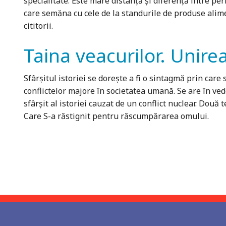
specialitate. Este mare distanță și diferență între p
care semăna cu cele de la standurile de produse aliment
cititorii.
Taina veacurilor. Unirea
Sfârşitul istoriei se doreşte a fi o sintagmă prin care
conflictelor majore în societatea umană. Se are în ved
sfârşit al istoriei cauzat de un conflict nuclear. Două
Care S-a răstignit pentru răscumpărarea omului.
Pagini