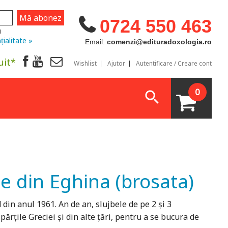
0724 550 463
u
țialitate »
Email:
comenzi@edituradoxologia.ro
uit*
Wishlist
Ajutor
Autentificare / Creare cont
0
e din Eghina (brosata)
din anul 1961. An de an, slujbele de pe 2 şi 3
rţile Greciei şi din alte ţări, pentru a se bucura de