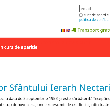
sunt de acord c
politica de confiden
Transport grat
Abonare la newsletter
În curs de apariție
r Sfântului Ierarh Nectari
c la data de 3 septembrie 1953 şi este sărbătorită începând 
tup duhovnicesc, unde roiesc mii de credincioşi din toate pă