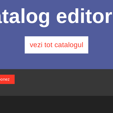
talog editor
vezi tot catalogul