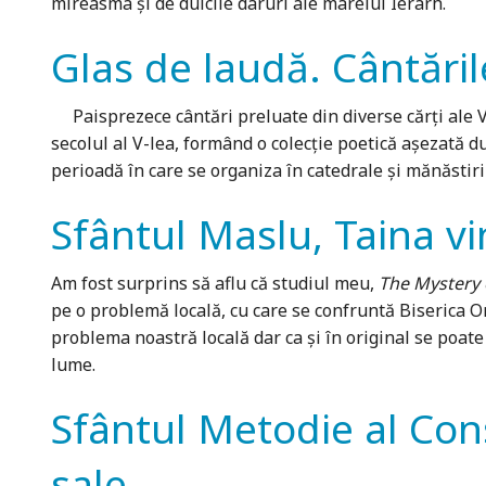
mireasma şi de dulcile daruri ale marelui Ierarh.
Glas de laudă. Cântăril
Paisprezece cântări preluate din diverse cărți ale Ve
secolul al V-lea, formând o colecție poetică aşezată 
perioadă în care se organiza în catedrale şi mănăstiri
Sfântul Maslu, Taina vi
Am fost surprins să aflu că studiul meu,
The Mystery 
pe o problemă locală, cu care se confruntă Biserica O
problema noastră locală dar ca şi în original se poate
lume.
Sfântul Metodie al Const
sale