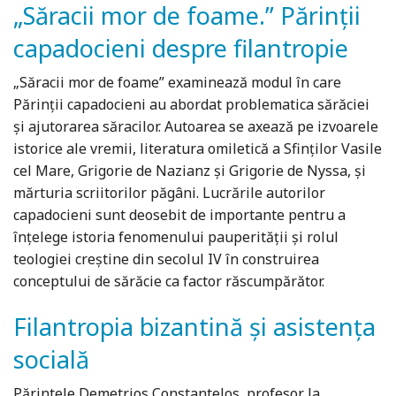
„Săracii mor de foame.” Părinții
capadocieni despre filantropie
„Săracii mor de foame” examinează modul în care
Părinţii capadocieni au abordat problematica sărăciei
şi ajutorarea săracilor. Autoarea se axează pe izvoarele
istorice ale vremii, literatura omiletică a Sfinţilor Vasile
cel Mare, Grigorie de Nazianz și Grigorie de Nyssa, şi
mărturia scriitorilor păgâni. Lucrările autorilor
capadocieni sunt deosebit de importante pentru a
înţelege istoria fenomenului pauperităţii și rolul
teologiei creștine din secolul IV în construirea
conceptului de sărăcie ca factor răscumpărător.
Filantropia bizantină și asistența
socială
Părintele Demetrios Constantelos, profesor la