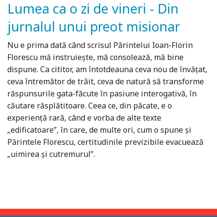
Lumea ca o zi de vineri - Din
jurnalul unui preot misionar
Nu e prima dată când scrisul Părintelui Ioan-Florin
Florescu mă instruiește, mă consolează, mă bine
dispune. Ca cititor, am întotdeauna ceva nou de învățat,
ceva întremător de trăit, ceva de natură să transforme
răspunsurile gata-făcute în pasiune interogativă, în
căutare răsplătitoare. Ceea ce, din păcate, e o
experiență rară, când e vorba de alte texte
„edificatoare”, în care, de multe ori, cum o spune și
Părintele Florescu, certitudinile previzibile evacuează
„uimirea și cutremurul”.