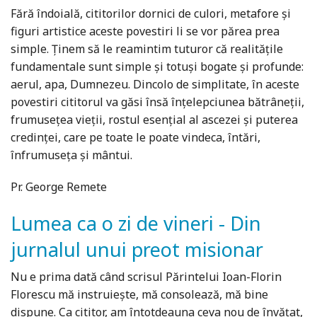
Fără îndoială, cititorilor dornici de culori, metafore și
figuri artistice aceste povestiri li se vor părea prea
simple. Ținem să le reamintim tuturor că realitățile
fundamentale sunt simple și totuși bogate și profunde:
aerul, apa, Dumnezeu. Dincolo de simplitate, în aceste
povestiri cititorul va găsi însă înțelepciunea bătrâneții,
frumusețea vieții, rostul esențial al ascezei și puterea
credinței, care pe toate le poate vindeca, întări,
înfrumuseța și mântui.
Pr. George Remete
Lumea ca o zi de vineri - Din
jurnalul unui preot misionar
Nu e prima dată când scrisul Părintelui Ioan-Florin
Florescu mă instruiește, mă consolează, mă bine
dispune. Ca cititor, am întotdeauna ceva nou de învățat,