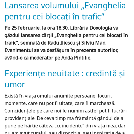
Lansarea volumului „Evanghelia
pentru cei blocaţi în trafic”
Pe 25 februarie, la ora 18.30, Librăria Doxologia va
găzdui lansarea cărții „Evanghelia pentru cei blocați în
trafic”, semnată de Radu Iliescu și Silviu Man.
Evenimentul se va desfășura în prezența autorilor,
având-o ca moderator pe Anda Pintilie.
Experienţe neuitate : credintă şi
umor
Există în viața omului anumite persoane, locuri,
momente, care nu pot fi uitate, care îl marchează.
Coincidențele pe care noi le numim astfel pot fi lucrări
providențiale. De ceva timp mă frământă gândul de a
pune pe hârtie câteva „coincidențe” din viața mea, dar
nu am avut curajul, sau dispoziția, sau inspirația de a