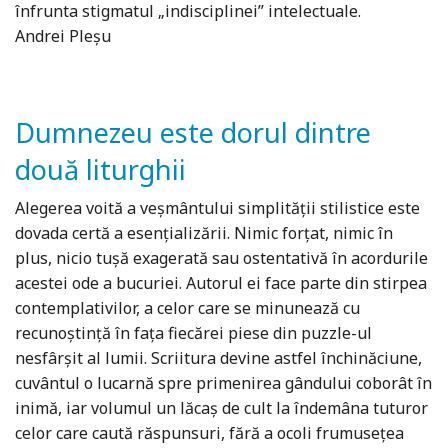
înfrunta stigmatul „indisciplinei” intelectuale.
Andrei Pleșu
Dumnezeu este dorul dintre
două liturghii
Alegerea voită a veșmântului simplității stilistice este
dovada certă a esențializării. Nimic forțat, nimic în
plus, nicio tușă exagerată sau ostentativă în acordurile
acestei ode a bucuriei. Autorul ei face parte din stirpea
contemplativilor, a celor care se minunează cu
recunoștință în fața fiecărei piese din puzzle-ul
nesfârșit al lumii. Scriitura devine astfel închinăciune,
cuvântul o lucarnă spre primenirea gândului coborât în
inimă, iar volumul un lăcaș de cult la îndemâna tuturor
celor care caută răspunsuri, fără a ocoli frumusețea