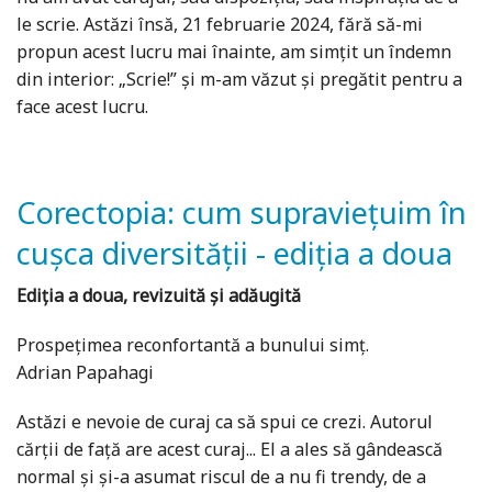
le scrie. Astăzi însă, 21 februarie 2024, fără să-mi
propun acest lucru mai înainte, am simțit un îndemn
din interior: „Scrie!” și m-am văzut și pregătit pentru a
face acest lucru.
Corectopia: cum supravieţuim în
cuşca diversităţii - ediția a doua
Ediția a doua, revizuită și adăugită
Prospețimea reconfortantă a bunului simț.
Adrian Papahagi
Astăzi e nevoie de curaj ca să spui ce crezi. Autorul
cărții de față are acest curaj... El a ales să gândească
normal și și-a asumat riscul de a nu fi trendy, de a