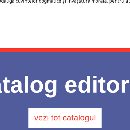
daugă cuvintelor dogmatice și învățătura morală, pentru a zid
talog editor
vezi tot catalogul