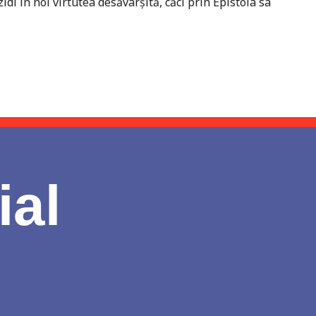
i în noi virtutea desăvârșită, căci prin Epistola sa
ial