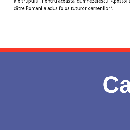
ale trupului. Pentru aceasta, dumnezeiescul Apostol a
către Romani a adus folos tuturor oamenilor”.
...
Ca