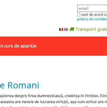
sunt de acord c
politica de confiden
Transport grat
Abonare la newsletter
În curs de apariție
tre Romani
șterea despre firea dumnezeiască, credința în Hristos. Fiind
ceasta are nevoie de lucrarea virtuții, așa cum ochiul are n