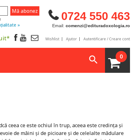
0724 550 463
u
țialitate »
Email:
comenzi@edituradoxologia.ro
uit*
Wishlist
Ajutor
Autentificare / Creare cont
0
că ceea ce este ochiul în trup, aceea este credința și
evoie de mâini și de picioare și de celelalte mădulare