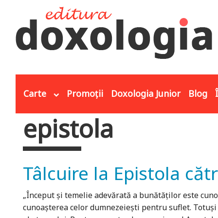
Mergi la conţinutul principal
Carte
Promoții
Doxologia Junior
Blog
epistola
Eşti aici
Tâlcuire la Epistola că
„Început și temelie adevărată a bunătăților este cunoa
cunoașterea celor dumnezeiești pentru suflet. Totuși a