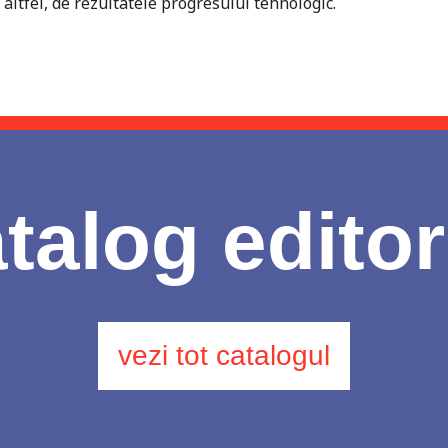
 altfel, de rezultatele progresului tehnologic.
talog editor
vezi tot catalogul