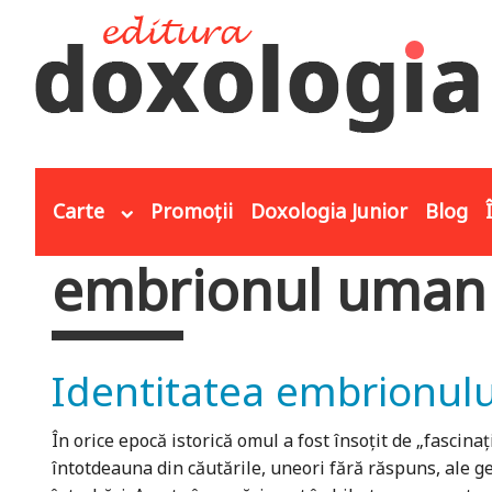
Mergi la conţinutul principal
Carte
Promoții
Doxologia Junior
Blog
embrionul uma
Eşti aici
Identitatea embrionulu
În orice epocă istorică omul a fost însoțit de „fascina
întotdeauna din căutările, uneori fără răspuns, ale ge