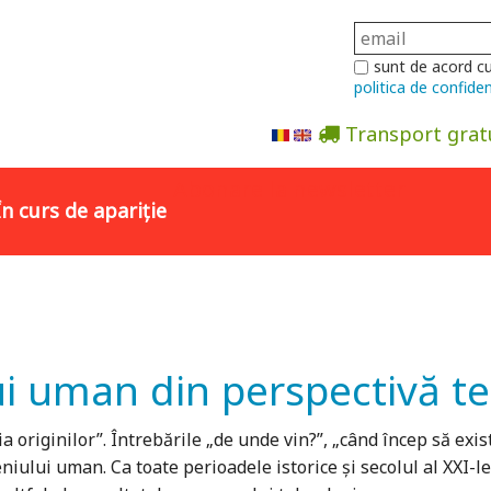
sunt de acord c
politica de confiden
Transport grat
Abonare la newsletter
În curs de apariție
n
i uman din perspectivă teo
ția originilor”. Întrebările „de unde vin?”, „când încep să exi
niului uman. Ca toate perioadele istorice și secolul al XXI-l