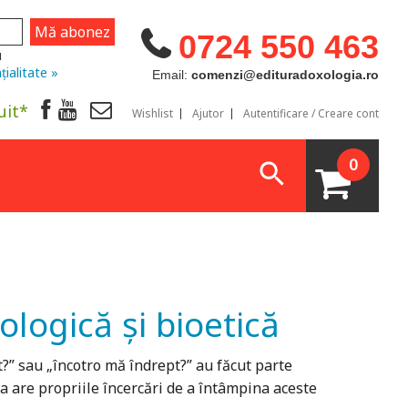
0724 550 463
u
țialitate »
Email:
comenzi@edituradoxologia.ro
uit*
Wishlist
Ajutor
Autentificare / Creare cont
0
logică și bioetică
st?” sau „încotro mă îndrept?” au făcut parte
ea are propriile încercări de a întâmpina aceste