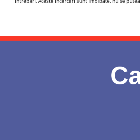
întrebări. Aceste încercări sunt îmbibate, nu se putea
Ca