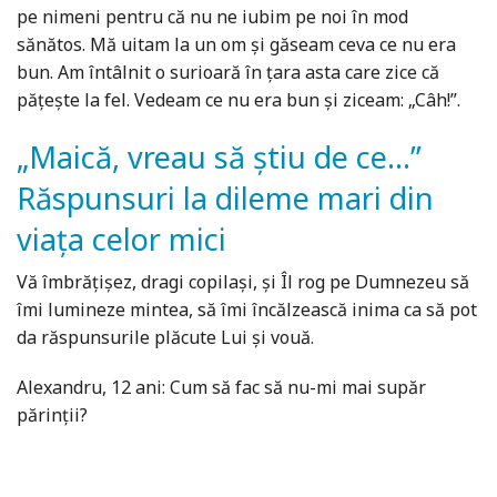
pe nimeni pentru că nu ne iubim pe noi în mod
sănătos. Mă uitam la un om și găseam ceva ce nu era
bun. Am întâlnit o surioară în țara asta care zice că
pățește la fel. Vedeam ce nu era bun și ziceam: „Câh!”.
„Maică, vreau să știu de ce...”
Răspunsuri la dileme mari din
viața celor mici
Vă îmbrățișez, dragi copilași, și Îl rog pe Dumnezeu să
îmi lumineze mintea, să îmi încălzească inima ca să pot
da răspunsurile plăcute Lui și vouă.
Alexandru, 12 ani: Cum să fac să nu-mi mai supăr
părinții?