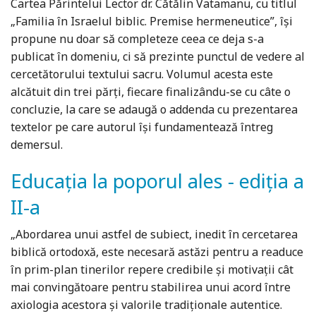
Cartea Părintelui Lector dr. Cătălin Vatamanu, cu titlul
„Familia în Israelul biblic. Premise hermeneutice”, își
propune nu doar să completeze ceea ce deja s-a
publicat în domeniu, ci să prezinte punctul de vedere al
cercetătorului textului sacru. Volumul acesta este
alcătuit din trei părți, fiecare finalizându-se cu câte o
concluzie, la care se adaugă o addenda cu prezentarea
textelor pe care autorul își fundamentează întreg
demersul.
Educația la poporul ales - ediția a
II-a
„Abordarea unui astfel de subiect, inedit în cercetarea
biblică ortodoxă, este necesară astăzi pentru a readuce
în prim-plan tinerilor repere credibile şi motivaţii cât
mai convingătoare pentru stabilirea unui acord între
axiologia acestora şi valorile tradiţionale autentice.