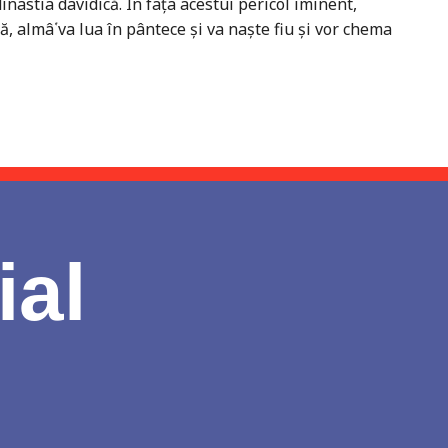
inastia davidică. În faţa acestui pericol iminent,
ă, almâ῾ va lua în pântece şi va naşte fiu şi vor chema
ial