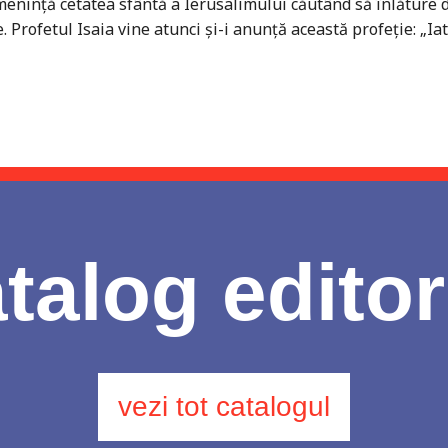
ameninţă cetatea sfântă a Ierusalimului căutând să înlăture d
. Profetul Isaia vine atunci şi-i anunţă această profeţie: „Iat
talog editor
vezi tot catalogul