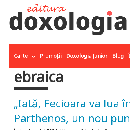
Mergi la conţinutul principal
Carte
Promoții
Doxologia Junior
Blog
ebraica
Eşti aici
„Iată, Fecioara va lua în
Parthenos, un nou punc