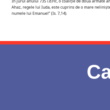
În jurul anului 735 î.d.Hr., o coaliţie de două armate 
Ahaz, regele lui Iuda, este cuprins de o mare nelinişte
numele lui Emanuel” (Is. 7,14).
Ca