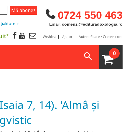
0724 550 463
u
țialitate »
Email:
comenzi@edituradoxologia.ro
uit*
Wishlist
Ajutor
Autentificare / Creare cont
0
Isaia 7, 14). 'Almâ și
gvistic