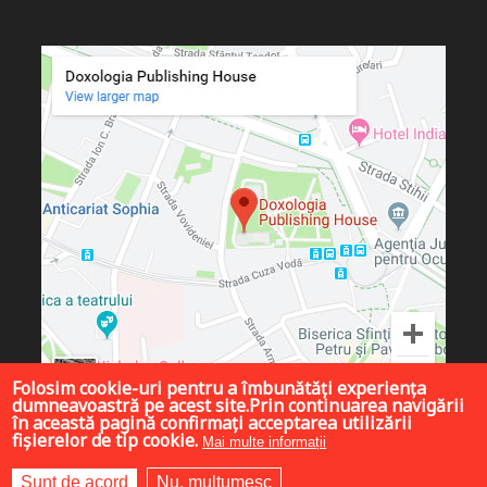
Folosim cookie-uri pentru a îmbunătăți experiența
dumneavoastră pe acest site.Prin continuarea navigării
în această pagină confirmați acceptarea utilizării
fișierelor de tip cookie.
Mai multe informații
Sunt de acord
Nu, mulțumesc