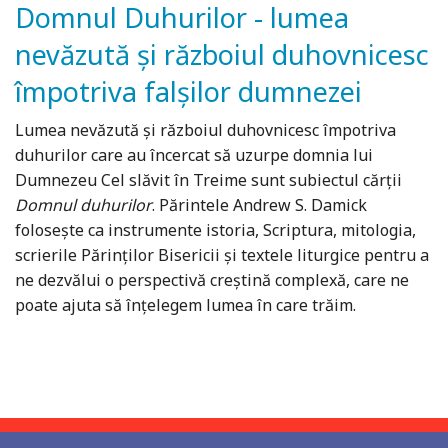
Domnul Duhurilor - lumea
nevăzută și războiul duhovnicesc
împotriva falșilor dumnezei
Lumea nevăzută şi războiul duhovnicesc împotriva
duhurilor care au încercat să uzurpe domnia lui
Dumnezeu Cel slăvit în Treime sunt subiectul cărţii
Domnul duhurilor
. Părintele Andrew S. Damick
foloseşte ca instrumente istoria, Scriptura, mitologia,
scrierile Părinţilor Bisericii şi textele liturgice pentru a
ne dezvălui o perspectivă creştină complexă, care ne
poate ajuta să înţelegem lumea în care trăim.