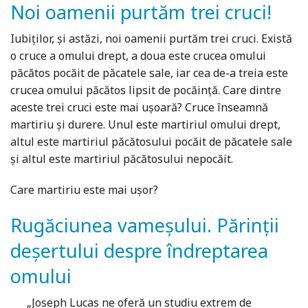
Noi oamenii purtăm trei cruci!
Iubiţilor, şi astăzi, noi oamenii purtăm trei cruci. Există
o cruce a omului drept, a doua este crucea omului
păcătos pocăit de păcatele sale, iar cea de-a treia este
crucea omului păcătos lipsit de pocăinţă. Care dintre
aceste trei cruci este mai uşoară? Cruce înseamnă
martiriu şi durere. Unul este martiriul omului drept,
altul este martiriul păcătosului pocăit de păcatele sale
şi altul este martiriul păcătosului nepocăit.
Care martiriu este mai uşor?
Rugăciunea vameşului. Părinţii
deşertului despre îndreptarea
omului
„Joseph Lucas ne oferă un studiu extrem de