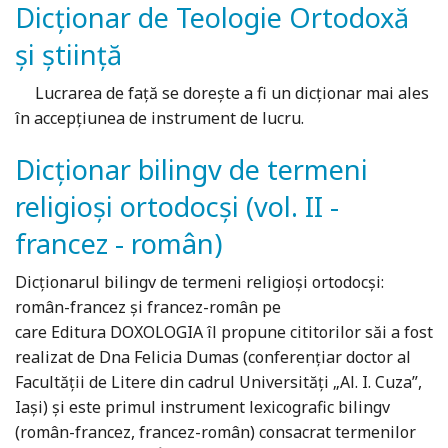
Dicționar de Teologie Ortodoxă
și știință
Lucrarea de faţă se doreşte a fi un dicţionar mai ales
în accepţiunea de instrument de lucru.
Dicționar bilingv de termeni
religioși ortodocși (vol. II -
francez - român)
Dicţionarul bilingv de termeni religioşi ortodocşi:
român-francez şi francez-român pe
care Editura DOXOLOGIA îl propune cititorilor săi a fost
realizat de Dna Felicia Dumas (conferenţiar doctor al
Facultăţii de Litere din cadrul Universităţi „Al. I. Cuza”,
Iaşi) şi este primul instrument lexicografic bilingv
(român-francez, francez-român) consacrat termenilor