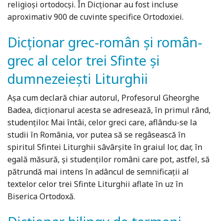
religioşi ortodocşi. În Dicţionar au fost incluse
aproximativ 900 de cuvinte specifice Ortodoxiei.
Dicţionar grec-român şi român-
grec al celor trei Sfinte şi
dumnezeieşti Liturghii
Aşa cum declară chiar autorul, Profesorul Gheorghe
Badea, dicţionarul acesta se adresează, în primul rând,
studenţilor. Mai întâi, celor greci care, aflându-se la
studii în România, vor putea să se regâsească în
spiritul Sfintei Liturghii sâvârşite în graiul lor, dar, în
egală măsură, şi studenţilor români care pot, astfel, să
pătrundă mai intens în adâncul de semnificaţii al
textelor celor trei Sfinte Liturghii aflate în uz în
Biserica Ortodoxă.