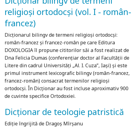
Dicționar bilingv de termeni
religioși ortodocși (vol. I - român-
francez)
Dicţionarul bilingv de termeni religioşi ortodocşi:
român-francez şi francez-român pe care Editura
DOXOLOGIA îl propune cititorilor săi a fost realizat de
Dna Felicia Dumas (conferenţiar doctor al Facultăţii de
Litere din cadrul Universităţi „Al. I. Cuza”, Iaşi) şi este
primul instrument lexicografic bilingv (român-francez,
francez-român) consacrat termenilor religioşi
ortodocşi. În Dicţionar au fost incluse aproximativ 900
de cuvinte specifice Ortodoxiei.
Dicționar de teologie patristică
Ediție îngrijită de Dragoș Mîrșanu