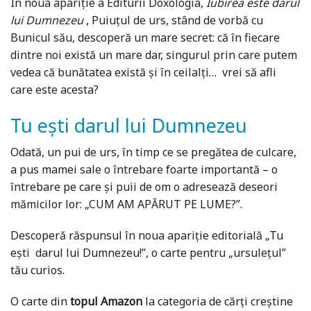
În noua apariție a Editurii Doxologia,
Iubirea este darul
lui Dumnezeu
, Puiuțul de urs, stând de vorbă cu
Bunicul său, descoperă un mare secret: că în fiecare
dintre noi există un mare dar, singurul prin care putem
vedea că bunătatea există și în ceilalți… vrei să afli
care este acesta?
Tu ești darul lui Dumnezeu
Odată, un pui de urs, în timp ce se pregătea de culcare,
a pus mamei sale o întrebare foarte importantă – o
întrebare pe care și puii de om o adresează deseori
mămicilor lor: „CUM AM APĂRUT PE LUME?”.
Descoperă răspunsul în noua apariție editorială „Tu
ești darul lui Dumnezeu!”, o carte pentru „ursulețul”
tău curios.
O carte din
topul Amazon
la categoria de cărți creștine