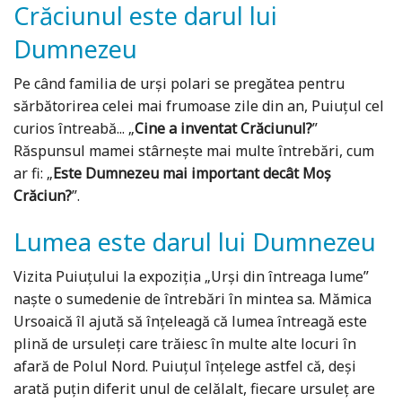
Crăciunul este darul lui
Dumnezeu
Pe când familia de urşi polari se pregătea pentru
sărbătorirea celei mai frumoase zile din an, Puiuţul cel
curios întreabă... „
Cine a inventat Crăciunul?
”
Răspunsul mamei stârneşte mai multe întrebări, cum
ar fi: „
Este Dumnezeu mai important decât Moș
Crăciun?
”.
Lumea este darul lui Dumnezeu
Vizita Puiuţului la expoziţia „Urşi din întreaga lume”
naşte o sumedenie de întrebări în mintea sa. Mămica
Ursoaică îl ajută să înţeleagă că lumea întreagă este
plină de ursuleţi care trăiesc în multe alte locuri în
afară de Polul Nord. Puiuţul înţelege astfel că, deşi
arată puțin diferit unul de celălalt, fiecare ursuleţ are