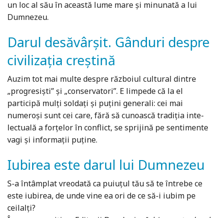
un loc al său în această lume mare şi minunată a lui
Dumnezeu.
Darul desăvârșit. Gânduri despre
civilizația creștină
Auzim tot mai multe despre războiul cultural dintre
„progresiști” și „conservatori”. E limpede că la el
participă mulți soldați și puțini generali: cei mai
numeroși sunt cei care, fără să cunoască tradiția inte­
lectuală a forțelor în conflict, se sprijină pe sentimente
vagi și informații puține.
Iubirea este darul lui Dumnezeu
S-a întâmplat vreodată ca puiuțul tău să te întrebe ce
este iubirea, de unde vine ea ori de ce să-i iubim pe
ceilalți?