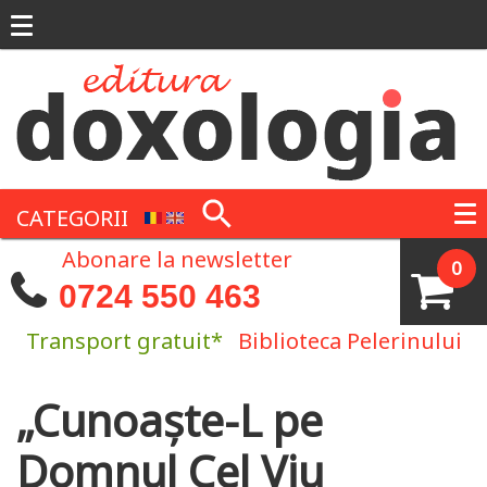
Mergi la conţinutul principal
CATEGORII
Abonare la newsletter
0
0724 550 463
Transport gratuit*
Biblioteca Pelerinului
„Cunoaște-L pe
Eşti aici
Domnul Cel Viu