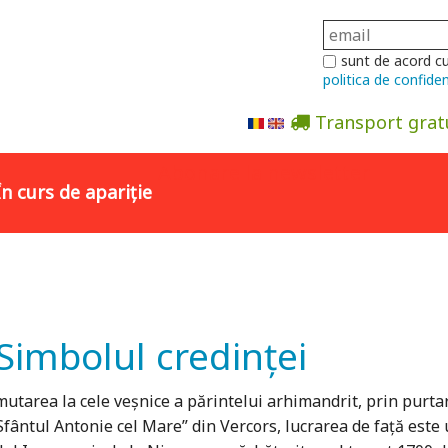
sunt de acord c
politica de confiden
Transport grat
Abonare la newsletter
În curs de apariție
Simbolul credinței
utarea la cele veșnice a părintelui arhimandrit, prin purtar
ântul Antonie cel Mare” din Vercors, lucrarea de față este un