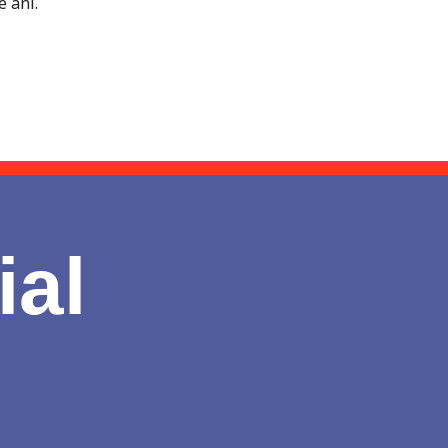
e ani.
ial