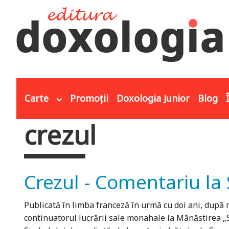
Mergi la conţinutul principal
Carte
Promoții
Doxologia Junior
Blog
crezul
Eşti aici
Crezul - Comentariu la 
Publicată în limba franceză în urmă cu doi ani, după m
continuatorul lucrării sale monahale la Mănăstirea „Sf