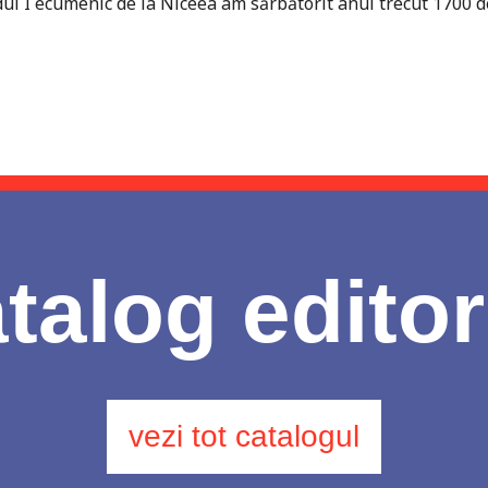
odul I ecumenic de la Niceea am sărbătorit anul trecut 1700 d
talog editor
vezi tot catalogul