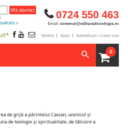
0724 550 463
u
țialitate »
Email:
comenzi@edituradoxologia.ro
uit*
Wishlist
Ajutor
Autentificare / Creare cont
0
ea de grijă a părintelui Casian, ucenicul și
a de teologie și spiritualitate, de tâlcuire a