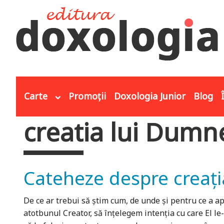
Mergi la conţinutul principal
Carte
Promoții
Doxologia Junior
Blog
creatia lui Dum
Eşti aici
Cateheze despre creați
De ce ar trebui să știm cum, de unde și pentru ce a ap
atotbunul Creator, să înțelegem intenția cu care El le-