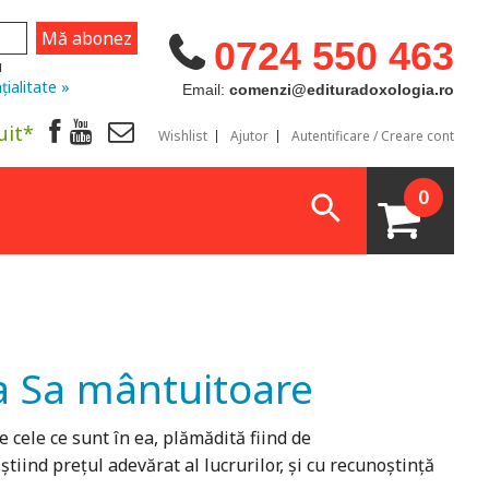
0724 550 463
u
țialitate »
Email:
comenzi@edituradoxologia.ro
uit*
Wishlist
Ajutor
Autentificare / Creare cont
0
a Sa mântuitoare
 cele ce sunt în ea, plămădită fiind de
știind prețul adevărat al lucrurilor, și cu recunoștință