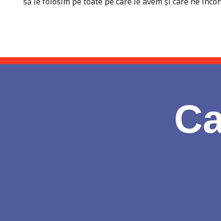
să le folosim pe toate pe care le avem și care ne înco
Ca