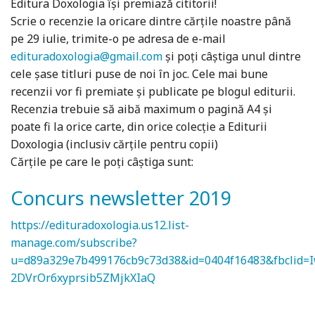
Editura Doxologia își premiază cititorii!
Scrie o recenzie la oricare dintre cărțile noastre până
pe 29 iulie, trimite-o pe adresa de e-mail
edituradoxologia@gmail.com
și poți câștiga unul dintre
cele șase titluri puse de noi în joc. Cele mai bune
recenzii vor fi premiate și publicate pe blogul editurii.
Recenzia trebuie să aibă maximum o pagină A4 și
poate fi la orice carte, din orice colecție a Editurii
Doxologia (inclusiv cărțile pentru copii)
Cărțile pe care le poți câștiga sunt:
Concurs newsletter 2019
https://edituradoxologia.us12.list-
manage.com/subscribe?
u=d89a329e7b499176cb9c73d38&id=0404f16483&fbcli
2DVrOr6xyprsib5ZMjkXIaQ