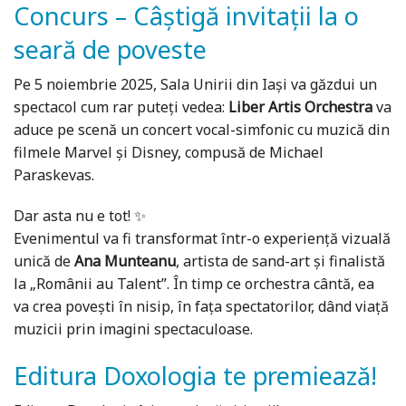
Concurs – Câștigă invitații la o
seară de poveste
Pe 5 noiembrie 2025, Sala Unirii din Iași va găzdui un
spectacol cum rar puteți vedea:
Liber Artis Orchestra
va
aduce pe scenă un concert vocal-simfonic cu muzică din
filmele Marvel și Disney, compusă de Michael
Paraskevas.
Dar asta nu e tot! ✨
Evenimentul va fi transformat într-o experiență vizuală
unică de
Ana Munteanu
, artista de sand-art și finalistă
la „Românii au Talent”. În timp ce orchestra cântă, ea
va crea povești în nisip, în fața spectatorilor, dând viață
muzicii prin imagini spectaculoase.
Editura Doxologia te premiează!