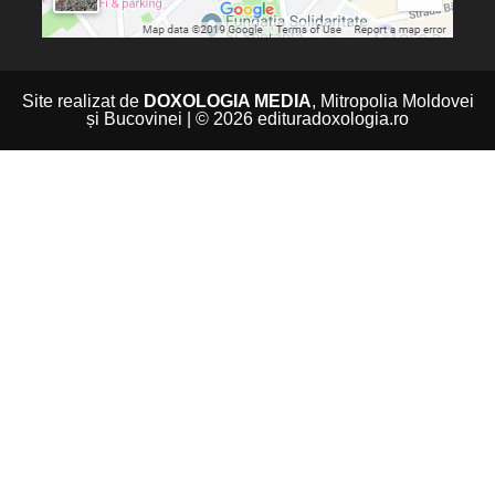
Site realizat de
DOXOLOGIA MEDIA
, Mitropolia Moldovei
și Bucovinei | © 2026 edituradoxologia.ro