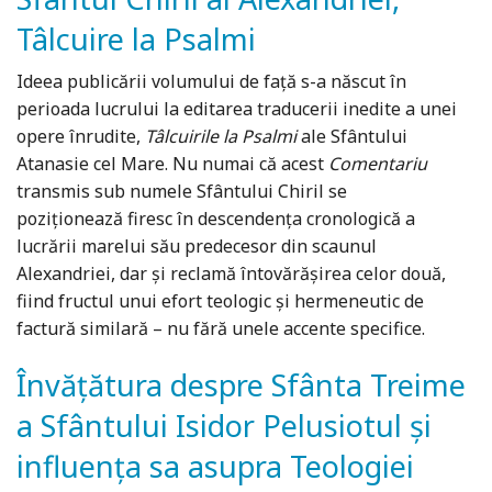
Tâlcuire la Psalmi
Ideea publicării volumului de față s-a născut în
perioada lucrului la editarea traducerii inedite a unei
opere înrudite,
Tâlcuirile la Psalmi
ale Sfântului
Atanasie cel Mare. Nu numai că acest
Comentariu
transmis sub numele Sfântului Chiril se
poziționează firesc în descendența cronologică a
lucrării marelui său predecesor din scaunul
Alexandriei, dar și reclamă întovărășirea celor două,
fiind fructul unui efort teologic și hermeneutic de
factură similară – nu fără unele accente specifice.
Învăţătura despre Sfânta Treime
a Sfântului Isidor Pelusiotul şi
influența sa asupra Teologiei