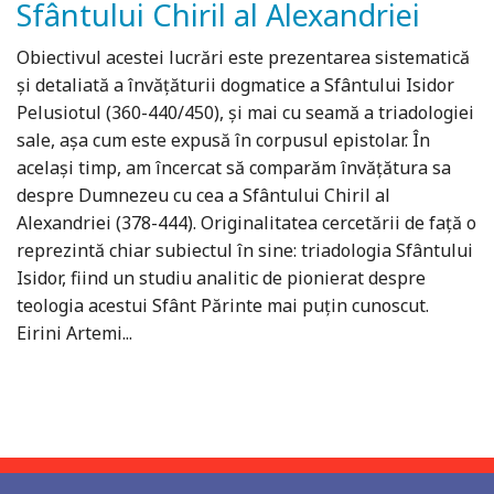
Sfântului Chiril al Alexandriei
Obiectivul acestei lucrări este prezentarea sistematică
şi detaliată a învăţăturii dogmatice a Sfântului Isidor
Pelusiotul (360-440/450), şi mai cu seamă a triadologiei
sale, aşa cum este expusă în corpusul epistolar. În
acelaşi timp, am încercat să comparăm învăţătura sa
despre Dumnezeu cu cea a Sfântului Chiril al
Alexandriei (378-444). Originalitatea cercetării de faţă o
reprezintă chiar subiectul în sine: triadologia Sfântului
Isidor, fiind un studiu analitic de pionierat despre
teologia acestui Sfânt Părinte mai puțin cunoscut.
Eirini Artemi...