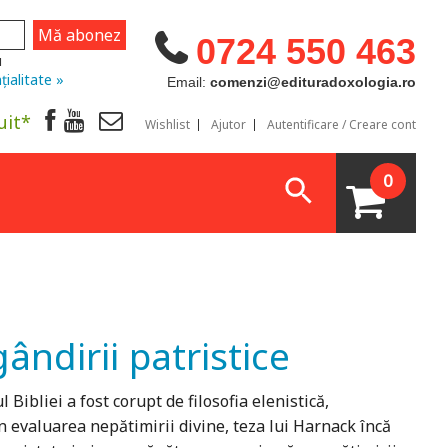
0724 550 463
u
țialitate »
Email:
comenzi@edituradoxologia.ro
uit*
Wishlist
Ajutor
Autentificare / Creare cont
0
ândirii patristice
Bibliei a fost corupt de filosofia elenistică,
 evaluarea nepătimirii divine, teza lui Harnack încă