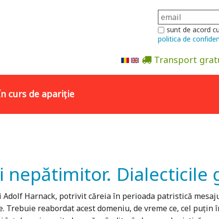
sunt de acord c
politica de confiden
Transport grat
Abonare la newsletter
În curs de apariție
epătimitor. Dialecticile g
dolf Harnack, potrivit căreia în perioada patristică mesajul 
 Trebuie reabordat acest domeniu, de vreme ce, cel puţin în