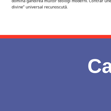
domină gândirea multor teologi moderni. Contrar unei 
divine” universal recunoscută.
Ca