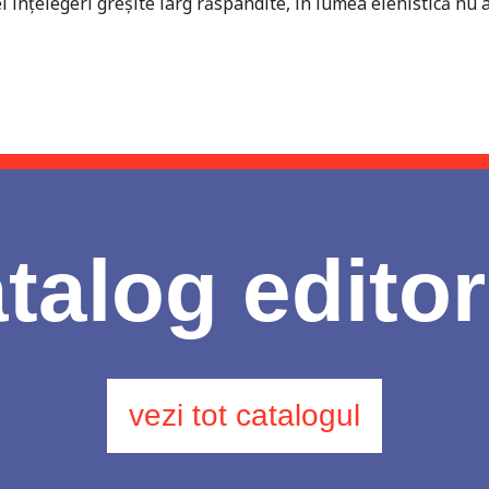
înţelegeri greşite larg răspândite, în lumea elenistică nu 
talog editor
vezi tot catalogul