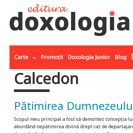
Mergi la conţinutul principal
Carte
Promoții
Doxologia Junior
Blog
Calcedon
Eşti aici
Pătimirea Dumnezeului n
Scopul meu principal a fost să demontez concepţia lui A
abordând nepătimirea divină drept caz de departajare.