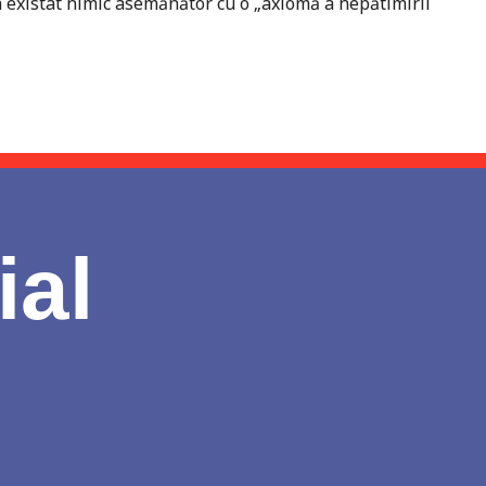
a existat nimic asemănător cu o „axiomă a nepătimirii
ial