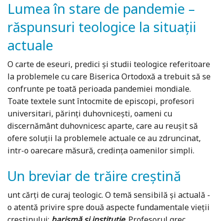
Lumea în stare de pandemie –
răspunsuri teologice la situații
actuale
O carte de eseuri, predici și studii teologice referitoare
la problemele cu care Biserica Ortodoxă a trebuit să se
confrunte pe toată perioada pandemiei mondiale.
Toate textele sunt întocmite de episcopi, profesori
universitari, părinți duhovnicești, oameni cu
discernământ duhovnicesc aparte, care au reușit să
ofere soluții la problemele actuale ce au zdruncinat,
intr-o oarecare măsură, credința oamenilor simpli.
Un breviar de trăire creștină
unt cărți de curaj teologic. O temă sensibilă și actuală -
o atentă privire spre două aspecte fundamentale vieții
creștinului:
harismă și instituție
. Profesorul grec