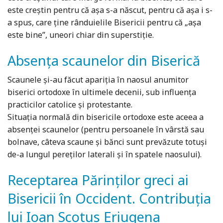
este creștin pentru că așa s-a născut, pentru că așa i s-
a spus, care ține rânduielile Bisericii pentru că „așa
este bine”, uneori chiar din superstiție.
Absența scaunelor din Biserică
Scaunele și-au făcut apariția în naosul anumitor
biserici ortodoxe în ultimele decenii, sub influența
practicilor catolice și protestante.
Situația normală din bisericile ortodoxe este aceea a
absenței scaunelor (pentru persoanele în vârstă sau
bolnave, câteva scaune și bănci sunt prevăzute totuși
de-a lungul pereților laterali și în spatele naosului).
Receptarea Părinților greci ai
Bisericii în Occident. Contribuția
lui Ioan Scotus Eriugena