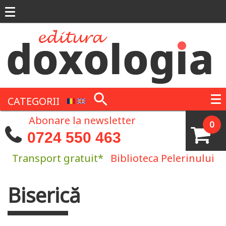
Mergi la conţinutul principal
CATEGORII
Abonare la newsletter
0
0724 550 463
Transport gratuit*
Biblioteca Pelerinului
Biserică
Eşti aici