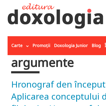
Mergi la conţinutul principal
Carte
Promoții
Doxologia Junior
Blog
argumente
Eşti aici
Hronograf den începutul
Aplicarea conceptului de