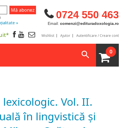
0724 550 463
u
țialitate »
Email:
comenzi@edituradoxologia.ro
uit*
Wishlist
Ajutor
Autentificare / Creare cont
0
exicologic. Vol. II.
ală în lingvistică şi