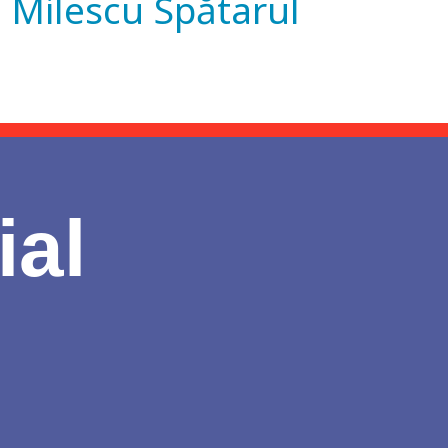
e Milescu Spătarul
ial