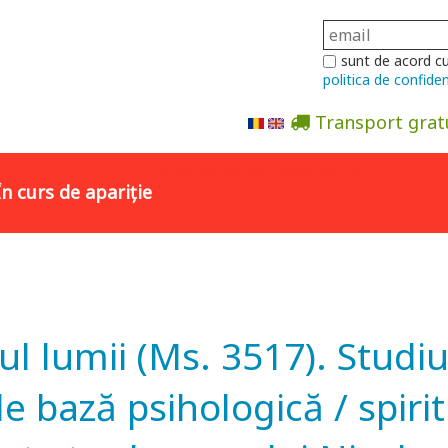
sunt de acord c
politica de confiden
Transport grat
Abonare la newsletter
În curs de apariție
 lumii (Ms. 3517). Studiu l
 bază psihologică / spiritu