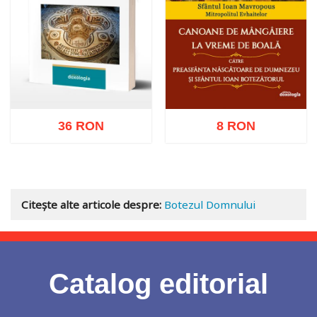
36 RON
8 RON
Adaugă în coș
Wishlist
Adaugă în coș
Wishlist
Citește alte articole despre:
Botezul Domnului
Catalog editorial