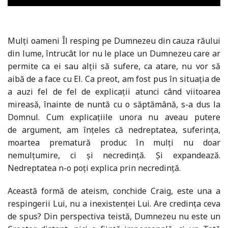
Mulți oameni Îl resping pe Dumnezeu din cauza răului
din lume, întrucât lor nu le place un Dumnezeu care ar
permite ca ei sau alții să sufere, ca atare, nu vor să
aibă de a face cu El. Ca preot, am fost pus în situația de
a auzi fel de fel de explicații atunci când viitoarea
mireasă, înainte de nuntă cu o săptămână, s-a dus la
Domnul. Cum explicațiile unora nu aveau putere
de argument, am înțeles că nedreptatea, suferința,
moartea prematură produc în mulți nu doar
nemulțumire, ci și necredință. Și expandează.
Nedreptatea n-o poți explica prin necredință.
Această formă de ateism, conchide Craig, este una a
respingerii Lui, nu a inexistenței Lui. Are credința ceva
de spus? Din perspectiva teistă, Dumnezeu nu este un