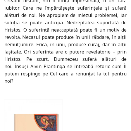
Creator distant, nici o ființă impersonală, ci un Tată
iubitor Care ne împărtășește suferințele și suferă
alături de noi. Ne apropiem de miezul problemei, iar
soluția se poate anticipa. Nedreptatea suportată de
Hristos. O suferință neacceptată poate fi un motiv de
revoltă. Necazul poate produce în unii răbdare, în alții
nemulțumire. Frica, în unii, produce curaj, dar în alții
lașitate. Ori suferința are o putere revelatorie – prin
Hristos. Pe scurt, Dumnezeu suferă alături de
noi. Însuși Alvin Plantinga se întreabă retoric cum Îl
putem respinge pe Cel care a renunțat la tot pentru
noi?