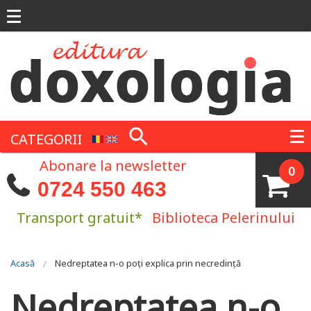
Mergi la conţinutul principal
CATEGORII
Abonare la newsletter
0
0724 550 463
Transport gratuit*
Biblioteca Pelerinului
Eşti aici
Acasă
Nedreptatea n-o poți explica prin necredință
Nedreptatea n-o