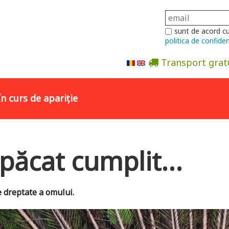
sunt de acord c
politica de confiden
Transport grat
Abonare la newsletter
În curs de apariție
păcat cumplit...
e dreptate a omului.