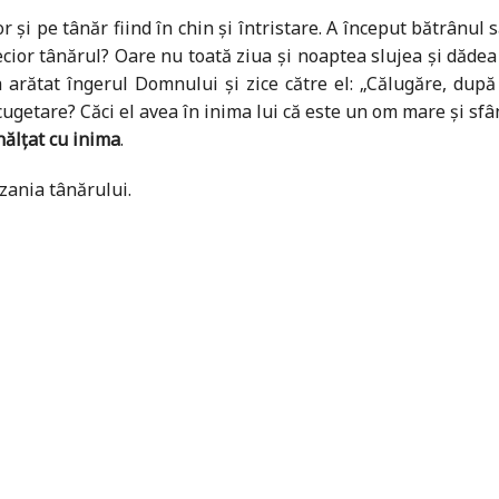
or și pe tânăr fiind în chin și întristare. A început bătrânul
or tânărul? Oare nu toată ziua și noaptea slujea și dădea sl
 arătat îngerul Domnului și zice către el: „Călugăre, după c
 cugetare? Căci el avea în inima lui că este un om mare și sfâ
nălțat cu inima
.
rzania tânărului.