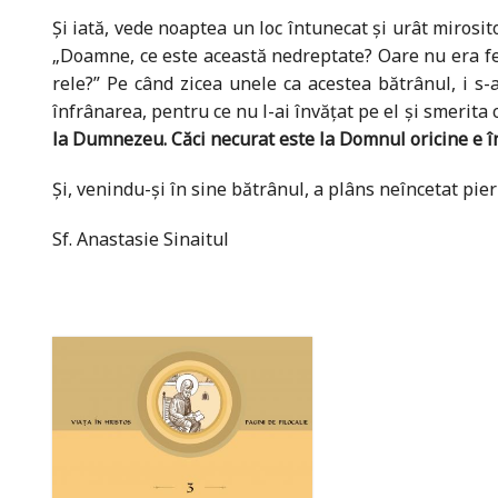
Și iată, vede noaptea un loc întunecat și urât mirosit
„Doamne, ce este această nedreptate? Oare nu era feci
rele?” Pe când zicea unele ca acestea bătrânul, i s-a
înfrânarea, pentru ce nu l-ai învățat pe el și smerita
la Dumnezeu. Căci necurat este la Domnul oricine e î
Și, venindu-și în sine bătrânul, a plâns neîncetat pie
Sf. Anastasie Sinaitul