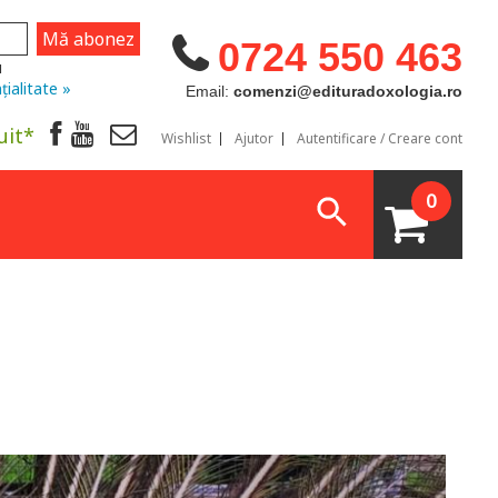
0724 550 463
u
țialitate »
Email:
comenzi@edituradoxologia.ro
uit*
Wishlist
Ajutor
Autentificare / Creare cont
0