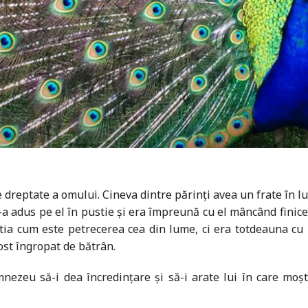
dreptate a omului. Cineva dintre părinți avea un frate în lume
i l-a adus pe el în pustie și era împreună cu el mâncând fini
Nu știa cum este petrecerea cea din lume, ci era totdeauna c
ost îngropat de bătrân.
ezeu să-i dea încredințare și să-i arate lui în care moșt