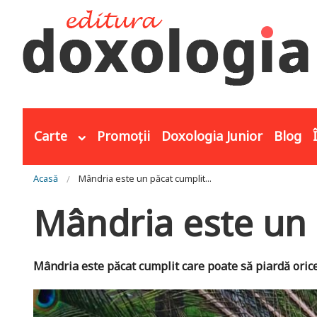
Mergi la conţinutul principal
Carte
Promoții
Doxologia Junior
Blog
Eşti aici
Acasă
Mândria este un păcat cumplit...
Mândria este un 
Mândria este păcat cumplit care poate să piardă oric