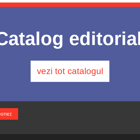
Catalog editoria
vezi tot catalogul