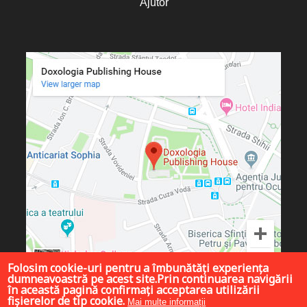
Ajutor
Folosim cookie-uri pentru a îmbunătăți experiența
dumneavoastră pe acest site.Prin continuarea navigării
în această pagină confirmați acceptarea utilizării
fișierelor de tip cookie.
Mai multe informații