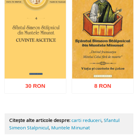
30 RON
8 RON
Adaugă în coș
Wishlist
Adaugă în coș
Wishlist
Citește alte articole despre:
carti reduceri
,
Sfantul
Simeon Stalpnicul
,
Muntele Minunat