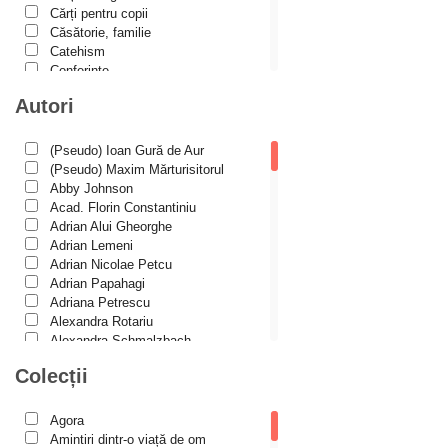
Cărți pentru copii
Căsătorie, familie
Catehism
Conferințe
Cuvinte duhovniceşti
Autori
Dicționare
Dogmatică
Filocalia
(Pseudo) Ioan Gură de Aur
International Orthodox Theological
(Pseudo) Maxim Mărturisitorul
Association
Abby Johnson
Istoria Bisericii
Acad. Florin Constantiniu
Lecturi motivaționale
Adrian Alui Gheorghe
Liturgică şi Pastorală
Adrian Lemeni
Muzică bisericească
Adrian Nicolae Petcu
Pateric
Adrian Papahagi
Patristică
Adriana Petrescu
Pelerinaje/Turism
Alexandra Rotariu
Poezie și proză creștină
Alexandra Schmalzbach
Predici/Omilii
Alexandru Creţu
Colecții
Psihoterapie ortodoxă
Alexandru Elian
Religie, știință, filosofie
Alexandru Huțanu
Sănătate/Stil de viaţă
Alexandru Lascarov-Moldovanu
Agora
Spiritualitate ortodoxă
Alexandru Mihăilă
Amintiri dintr-o viață de om