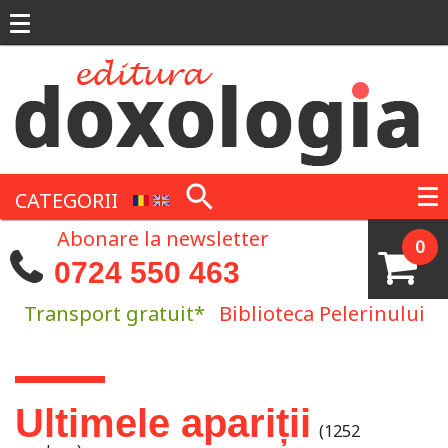
Mergi la conţinutul principal
CATEGORII
Abonare la newsletter
0
0724 550 463
Transport gratuit*
Biblioteca Pelerinului
Eşti aici
Ultimele apariții
(1252