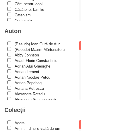
Cărți pentru copii
Căsătorie, familie
Catehism
Conferințe
Cuvinte duhovniceşti
Autori
Dicționare
Dogmatică
Filocalia
(Pseudo) Ioan Gură de Aur
International Orthodox Theological
(Pseudo) Maxim Mărturisitorul
Association
Abby Johnson
Istoria Bisericii
Acad. Florin Constantiniu
Lecturi motivaționale
Adrian Alui Gheorghe
Liturgică şi Pastorală
Adrian Lemeni
Muzică bisericească
Adrian Nicolae Petcu
Pateric
Adrian Papahagi
Patristică
Adriana Petrescu
Pelerinaje/Turism
Alexandra Rotariu
Poezie și proză creștină
Alexandra Schmalzbach
Predici/Omilii
Alexandru Creţu
Colecții
Psihoterapie ortodoxă
Alexandru Elian
Religie, știință, filosofie
Alexandru Huțanu
Sănătate/Stil de viaţă
Alexandru Lascarov-Moldovanu
Agora
Spiritualitate ortodoxă
Alexandru Mihăilă
Amintiri dintr-o viață de om