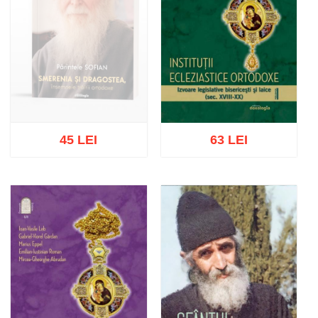
45 LEI
63 LEI
Stoc epuizat
Adaugă în coș
Wishlist