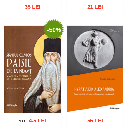
35 LEI
21 LEI
-50%
Stoc epuizat
Adaugă în coș
Wishlist
4.5 LEI
55 LEI
9 LEI
9 LEI