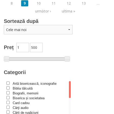
8
9
10
11
12
13
…
următor ›
ultima »
Sortează după
Preț
Categorii
Artă bisericească, iconografie
Biblia tâlcuită
Biografii, memorii
Biserica și societatea
Card cadou
Cărţi audio
Cărți de rugăciuni