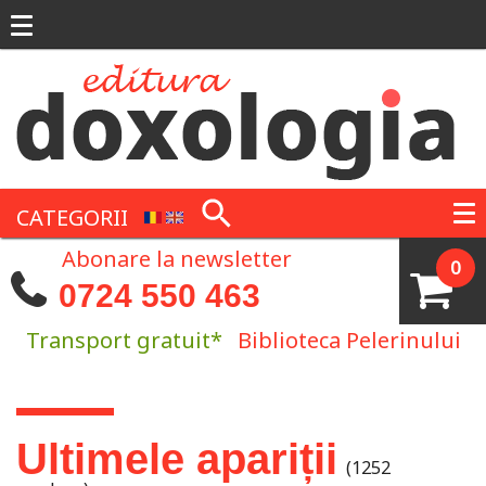
Mergi la conţinutul principal
CATEGORII
Abonare la newsletter
0
0724 550 463
Transport gratuit*
Biblioteca Pelerinului
Eşti aici
Ultimele apariții
(1252