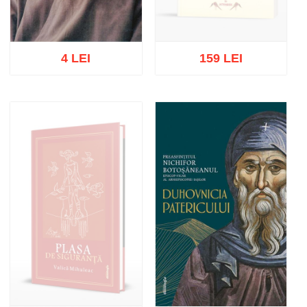
4 LEI
159 LEI
Stoc epuizat
Adaugă în coș
Wishlist